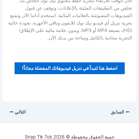
حان الوقت للارتقاء بتجربة حفظ محتوى تيك توك الخاص بك.
تخلص من التطبيقات المليئة بالإعلانات، وتوقف عن قبول
الفيديوهات المشوشة بالعلامات المائية. استخدم أداتنا الآن وتمتع
بحرية تنزيل أي فيديو تيك توك للايفون وباقي الأجهزة، بجودة عالية
(HD)، بصيغة MP4 أو MP3، وبدون علامة مائية على الإطلاق!
التجربة مجانية بالكامل ومتاحة بين يديك الآن.
اضغط هنا لتبدأ في تنزيل فيديوهاتك المفضلة مجاناً!
السابق
التالي
جميع الحقوق محفوظة © 2026 Snap Tik Tok