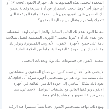
المعقدة لتحميل هذه الفيديوهات على جهازك الايفون (iPhone) أو
أي جهاز آخر؟ وهل تبحث باستمرار عن أداة سريعة وفعالة تضمن
لك الحصول على الفيديو بدون تلك العلامة المائية المزعجة التي
تتحرك باستمرار وتقلل من جمالية المحتوى؟
مقالنا اليوم يقدم لك الدليل الشامل والحل النهائي لهذه المعضلة.
نحن نقدم لك أداة “تنزيل/تحميل” الثورية، المصممة لتعمل بسلاسة
تامة على جميع الأجهزة (الايفون، الأندرويد، الكمبيوتر)، وتوفر لك
مقاطع تيك توك بجودة عالية وخالية تماماً من العلامة المائية.
شعبية الايفون في فيديوهات تيك توك وتحديات التحميل
لا يخفى على أحد أن نسبة كبيرة من صناع المحتوى والمشاهدين
على منصة تيك توك هم من مستخدمي أجهزة شركة آبل (Apple).
يعود ذلك بشكل أساسي إلى جودة الكاميرا الفائقة في أجهزة
الايفون وتوافقها العالي مع تطبيقات التواصل الاجتماعي، مما
يجعل تجربة التصوير والمشاهدة أكثر متعة.
ومع ذلك، يواجه مستخدمو الايفون تحدياً تقنياً مستمراً عند الرغبة