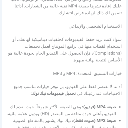
عليك إعادة نشرها بصيغة MP4 نقية خالية من الشعارات. أداتنا
تضمن لك ذلك لزيادة فرص انتشارك.
الاستخدام الشخصي والإبداعي
سواء كنت تريد حفظ الفيديوهات كخلفيات ديناميكية لهاتفك، أو
استخدام لقطات منها في برامج المونتاج لعمل تجميعات
(Compilations)، فإن الحصول على الفيديو الخام بجودة عالية هو
الأساس لنتيجة نهائية مبهرة.
خيارات التنسيق المتعددة: MP4 و MP3
أداتنا لا تقتصر فقط على الفيديو، بل توفر خيارات تناسب جميع
الاحتياجات عند رغبتك في
تحميل فيديوهات تيك توك
:
صيغة MP4 (فيديو):
وهي الصيغة الأكثر شيوعاً، حيث نقدم لك
الفيديو بأعلى جودة متاحة من المصدر (HD) وبدون علامة مائية.
صيغة MP3 (صوت فقط):
تيك توك يشتهر بالمقاطع الصوتية
والموسيقى الترند. في كثير من الأحيان، قد ترغب فقط في