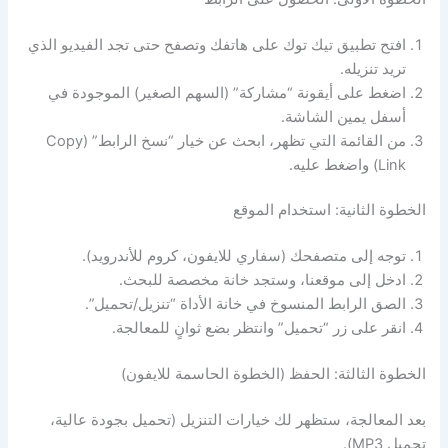
افتح تطبيق تيك توك على هاتفك وتصفح حتى تجد الفيديو الذي
تريد تنزيله.
اضغط على أيقونة “مشاركة” (السهم الصغير) الموجودة في
أسفل يمين الشاشة.
من القائمة التي تظهر، ابحث عن خيار “نسخ الرابط” (Copy
Link) واضغط عليه.
الخطوة الثانية: استخدام الموقع
توجه إلى متصفحك (سفاري للايفون، كروم للأندرويد).
ادخل إلى موقعنا، وستجد خانة مخصصة للبحث.
الصق الرابط المنسوخ في خانة الأداة “تنزيل/تحميل”.
انقر على زر “تحميل” وانتظر بضع ثوانٍ للمعالجة.
الخطوة الثالثة: الحفظ (الخطوة الحاسمة للايفون)
بعد المعالجة، ستظهر لك خيارات التنزيل (تحميل بجودة عالية،
تحميل MP3).