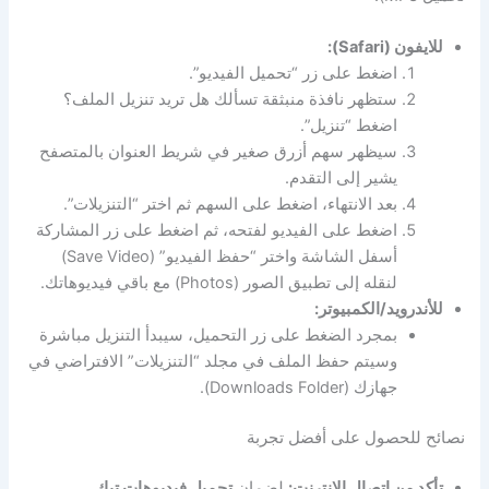
للايفون (Safari):
اضغط على زر “تحميل الفيديو”.
ستظهر نافذة منبثقة تسألك هل تريد تنزيل الملف؟
اضغط “تنزيل”.
سيظهر سهم أزرق صغير في شريط العنوان بالمتصفح
يشير إلى التقدم.
بعد الانتهاء، اضغط على السهم ثم اختر “التنزيلات”.
اضغط على الفيديو لفتحه، ثم اضغط على زر المشاركة
أسفل الشاشة واختر “حفظ الفيديو” (Save Video)
لنقله إلى تطبيق الصور (Photos) مع باقي فيديوهاتك.
للأندرويد/الكمبيوتر:
بمجرد الضغط على زر التحميل، سيبدأ التنزيل مباشرة
وسيتم حفظ الملف في مجلد “التنزيلات” الافتراضي في
جهازك (Downloads Folder).
نصائح للحصول على أفضل تجربة
تأكد من اتصال الإنترنت:
لضمان
تحميل فيديوهات تيك