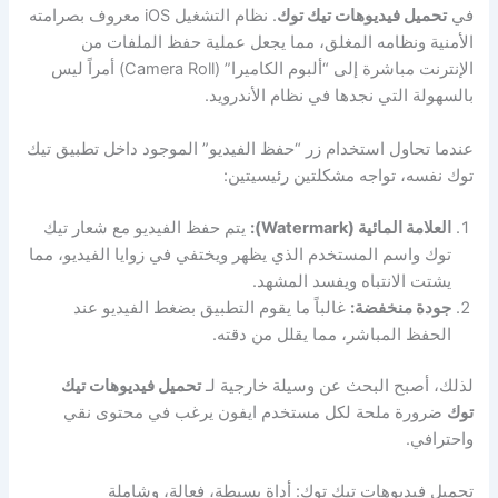
في
تحميل فيديوهات تيك توك
. نظام التشغيل iOS معروف بصرامته
الأمنية ونظامه المغلق، مما يجعل عملية حفظ الملفات من
الإنترنت مباشرة إلى “ألبوم الكاميرا” (Camera Roll) أمراً ليس
بالسهولة التي نجدها في نظام الأندرويد.
عندما تحاول استخدام زر “حفظ الفيديو” الموجود داخل تطبيق تيك
توك نفسه، تواجه مشكلتين رئيسيتين:
العلامة المائية (Watermark):
يتم حفظ الفيديو مع شعار تيك
توك واسم المستخدم الذي يظهر ويختفي في زوايا الفيديو، مما
يشتت الانتباه ويفسد المشهد.
جودة منخفضة:
غالباً ما يقوم التطبيق بضغط الفيديو عند
الحفظ المباشر، مما يقلل من دقته.
لذلك، أصبح البحث عن وسيلة خارجية لـ
تحميل فيديوهات تيك
توك
ضرورة ملحة لكل مستخدم ايفون يرغب في محتوى نقي
واحترافي.
تحميل فيديوهات تيك توك: أداة بسيطة، فعالة، وشاملة