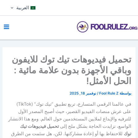
خطي
العربية
لى
لمحتوى
تحميل فيديوهات تيك توك للايفون
وباقي الأجهزة بدون علامة مائية :
الحل الأمثل!
بواسطة
Fool Rule Z
/
نوفمبر 18, 2025
في عالمنا الرقمي المتسارع، تربع تطبيق “تيك توك” (TikTok)
على عرش منصات الفيديو القصير، حيث أصبح المصدر الأول
للترفيه والإبداع لملايين المستخدمين حول العالم. ومع هذا الانتشار
الواسع، تزايدت الحاجة بشكل ملح إلى
تحميل فيديوهات تيك
توك
للاحتفاظ بها أو إعادة مشاركتها. لكن، هل سئمت من الطرق