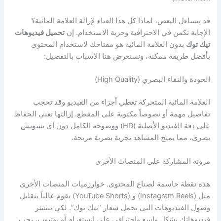
قد يتساءل البعض، لماذا كل هذا العناء لإزالة العلامة المائية؟
الإجابة تكمن في الاحترافية وحرية الاستخدام. إن
تحميل فيديوهات
تيك توك
بدون العلامة المائية هو مفتاحك لاستخدام المحتوى
بأفضل طريقة ممكنة، ونستعرض هنا الأسباب بالتفصيل:
الجودة والنقاء البصري (High Quality)
العلامة المائية المتحركة تغطي أجزاء من الفيديو وقد تحجب
تفاصيل مهمة أو نصوصاً مكتوبة على المقطع. إزالتها تعني الحفاظ
على دقة الفيديو الأصلية (HD) ووضوحه الكامل دون أي تشويش
بصري، مما يمنح المشاهد تجربة بصرية مريحة.
مرونة المشاركة على المنصات الأخرى
هذه نقطة حاسمة لصناع المحتوى. خوارزميات المنصات الأخرى
مثل (Instagram Reels) و (YouTube Shorts) تقوم غالباً بتقليل
وصول الفيديوهات التي تحمل شعار “تيك توك”. لكي تنتشر
فيديوهاتك بشكل واسع واحترافي على انستغرام أو يوتيوب، يجب