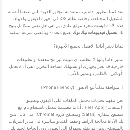
لقد قمنا بتطوير أداة ويب متقدمة لتجاوز القيود التي تضعها أنظمة
التشغيل المختلفة، وخاصة نظام iOS في أجهزة الايفون والايباد.
هذه الأداة ليست مجرد موقع عادي، بل هي حل تقني متكامل يتيح
لك
تحميل فيديوهات تيك توك
بصيغ متعددة وبأقصى سرعة ممكنة.
لماذا تعتبر أداتنا الأفضل لجميع الأجهزة؟
تتميز أداتنا بأنها لا تتطلب أي تثبيت لبرامج معقدة أو تطبيقات
خارجية قد تضر بجهازك أو تستهلك مساحة التخزين. هي أداة تعمل
“أونلاين” بالكامل، وتتميز بالآتي:
1. متوافقة تماماً مع الايفون (iPhone Friendly)
نحن نتفهم تحديات تحميل الملفات على الايفون وتطبيق
“الملفات” (Files App). أداتنا مصممة لتعمل بانسجام تام مع
متصفح سفاري (Safari) ومتصفح كروم (Chrome) على iOS. تتيح
لك الأداة معالجة الرابط وحفظ الفيديو مباشرة في مدير التنزيلات
بالمتصفح، ومن ثم نقله بسهولة إلى الصور، دون الحاجة لجلبريك