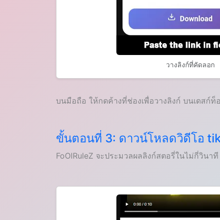
วางลิงก์ที่คัดลอก
บนมือถือ ให้กดค้างที่ช่องเพื่อวางลิงก์ บนเดสก์ท็
ขั้นตอนที่ 3: ดาวน์โหลดวิดีโอ 
FoOlRuleZ จะประมวลผลลิงก์สตอรี่ในไม่กี่วินา