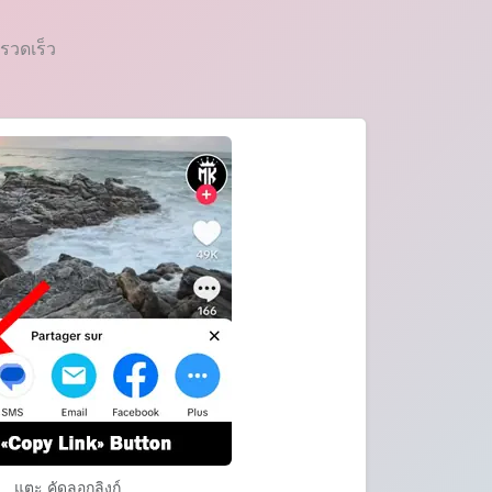
งรวดเร็ว
แตะ คัดลอกลิงก์